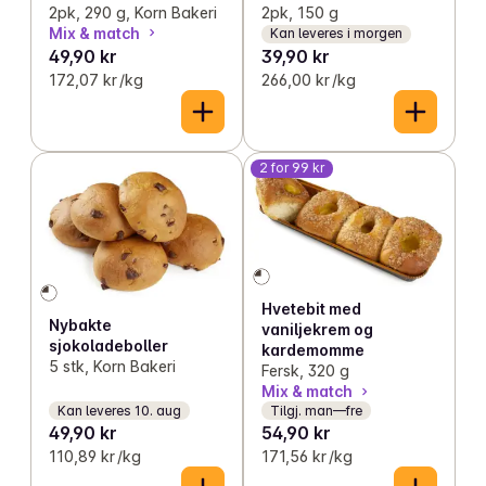
2pk, 290 g, Korn Bakeri
2pk, 150 g
Mix & match
Kan leveres i morgen
49,90 kr
39,90 kr
172,07 kr /kg
266,00 kr /kg
2 for 99 kr
Hvetebit med
Nybakte
vaniljekrem og
sjokoladeboller
kardemomme
5 stk, Korn Bakeri
Fersk, 320 g
Mix & match
Kan leveres 10. aug
Tilgj. man—fre
49,90 kr
54,90 kr
110,89 kr /kg
171,56 kr /kg