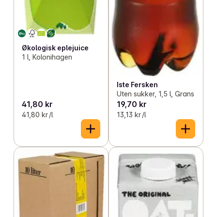
Økologisk eplejuice
1 l, Kolonihagen
Iste Fersken
Uten sukker, 1,5 l, Grans
41,80 kr
19,70 kr
41,80 kr /l
13,13 kr /l