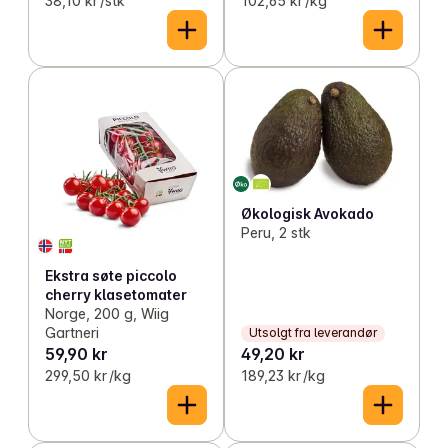
38,10 kr /stk
102,65 kr /kg
Økologisk Avokado
Peru, 2 stk
Ekstra søte piccolo
cherry klasetomater
Norge, 200 g, Wiig
Gartneri
Utsolgt fra leverandør
59,90 kr
49,20 kr
299,50 kr /kg
189,23 kr /kg