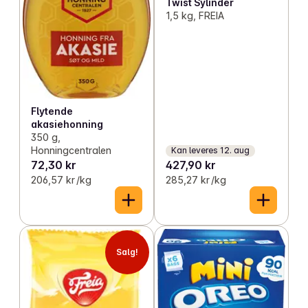
Twist Sylinder
1,5 kg, FREIA
Flytende
akasiehonning
350 g,
Honningcentralen
Kan leveres 12. aug
72,30 kr
427,90 kr
206,57 kr /kg
285,27 kr /kg
Salg!