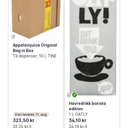
Appelsinjuice Original
Bag in Box
Til dispenser, 10 l, TINE
Havredrikk barista
edition
1 l, OATLY
Kan leveres 11. aug
323,50 kr
34,10 kr
32,35 kr /l
34,10 kr /l