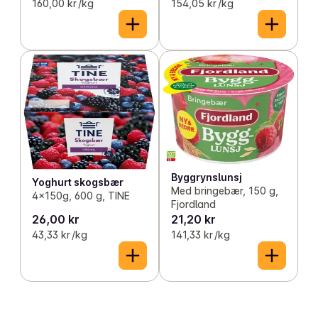
160,00 kr /kg
154,05 kr /kg
Byggrynslunsj
Yoghurt skogsbær
Med bringebær, 150 g,
4x150g, 600 g, TINE
Fjordland
26,00 kr
21,20 kr
43,33 kr /kg
141,33 kr /kg