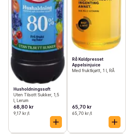
Rå Kaldpresset
Appelsinjuice
Med fruktkjøtt, 1 l, RÅ
Husholdningssaft
Uten Tilsatt Sukker, 1,5
l, Lerum
68,80 kr
65,70 kr
9,17 kr /l
65,70 kr /l