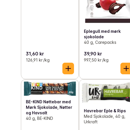
Eplegull med mørk
sjokolade
40 g, Carepacks
31,60 kr
39,90 kr
126,91 kr /kg
997,50 kr /kg
BE-KIND Nøttebar med
Mørk Sjokolade, Nøtter
Havrebar Eple & Rips
og Havsalt
Med Sjokolade, 40 g,
40 g, BE-KIND
Urkraft