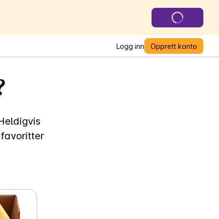
Logg inn
Opprett konto
?
Heldigvis
favoritter