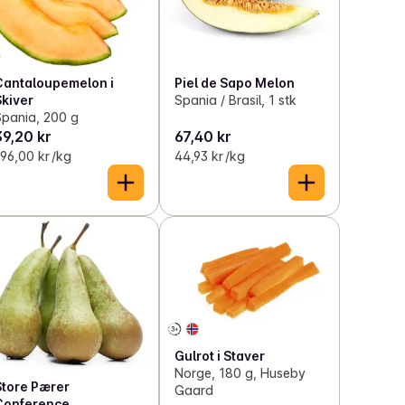
Cantaloupemelon i
Piel de Sapo Melon
Skiver
Spania / Brasil, 1 stk
Spania, 200 g
39,20 kr
67,40 kr
96,00 kr /kg
44,93 kr /kg
Gulrot i Staver
Norge, 180 g, Huseby
Store Pærer
Gaard
Conference