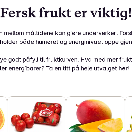
Fersk frukt er viktig!
n mellom måltidene kan gjøre underverker! Forsk
 holder både humøret og energinivået oppe gje
e godt påfyll til fruktkurven. Hva med mer frukt, 
ller energibarer? Ta en titt på hele utvalget
her!