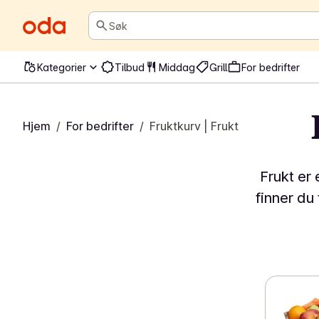
Søk
Kategorier
Tilbud
Middag
Grill
For bedrifter
Hjem
/
For bedrifter
/
Fruktkurv | Frukt levert på job
Frukt er
finner du