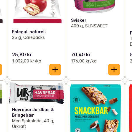
Svisker
400 g, SUNSWEET
Eplegull naturell
25 g, Carepacks
T
D
25,80 kr
70,40 kr
1 032,00 kr /kg
176,00 kr /kg
2
Havrebar Jordbær &
Bringebær
Med Sjokolade, 40 g,
Urkraft