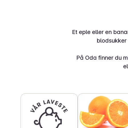
Et eple eller en bana
blodsukker
På Oda finner du my
e