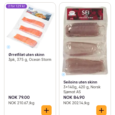
2 for 129 kr
Ørretfilet uten skinn
3pk, 375 g, Ocean Storm
Seiloins uten skinn
3x140g, 420 g, Norsk
Sjømat AS
NOK 79.00
NOK 84.90
NOK 210.67 /kg
NOK 202.14 /kg