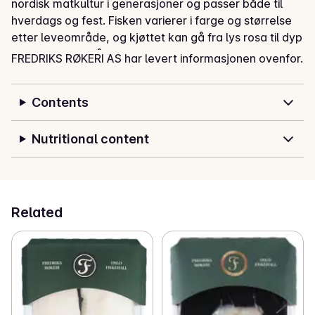
nordisk matkultur i generasjoner og passer både til 
hverdags og fest. Fisken varierer i farge og størrelse 
etter leveområde, og kjøttet kan gå fra lys rosa til dyp 
rød. Den er rik på proteiner, omega-3 og 
FREDRIKS RØKERI AS har levert informasjonen ovenfor.
næringsstoffer, og kan tilberedes på mange måter. 
Oppdrettet skjer under rene, kontrollerte forhold med 
Contents
lav tetthet, oksygenrikt vann og uten bruk av 
medisiner eller kjemikalier. Resultatet er et 
bærekraftig, naturlig og smakfullt kvalitetsprodukt.
Nutritional content
Related