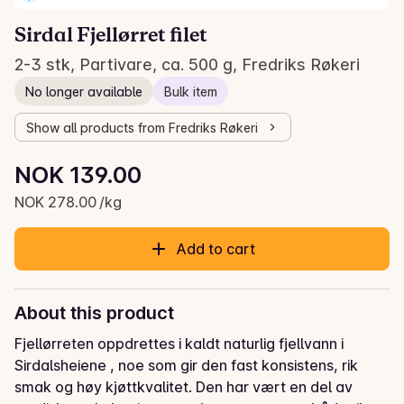
Sirdal Fjellørret filet
2-3 stk, Partivare, ca. 500 g, Fredriks Røkeri
No longer available
Bulk item
Show all products from Fredriks Røkeri
Unit price: NOK 278.00 /kg
NOK 139.00
Current price is: NOK 139.00
NOK 278.00 /kg
Add to cart
About this product
Fjellørreten oppdrettes i kaldt naturlig fjellvann i 
Sirdalsheiene , noe som gir den fast konsistens, rik 
smak og høy kjøttkvalitet. Den har vært en del av 