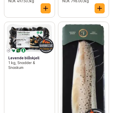
NOK 497.50 /kg
NOK 798.00 /kg
Levende blåskjell
1 kg, Snadder &
Snaskum