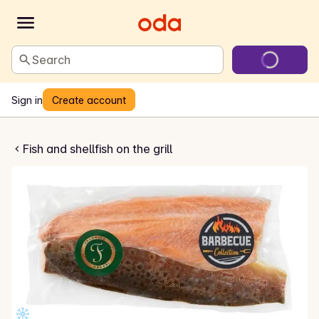
Search
Sign in
Create account
Fjellørret filet
Fish and shellfish on the grill