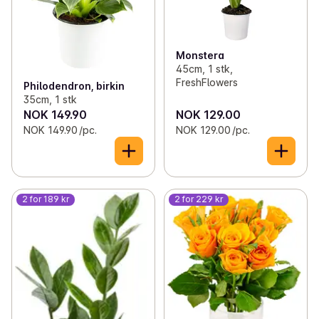
Monstera
45cm, 1 stk,
FreshFlowers
Philodendron, birkin
35cm, 1 stk
NOK 149.90
NOK 129.00
NOK 149.90 /pc.
NOK 129.00 /pc.
2 for 189 kr
2 for 229 kr