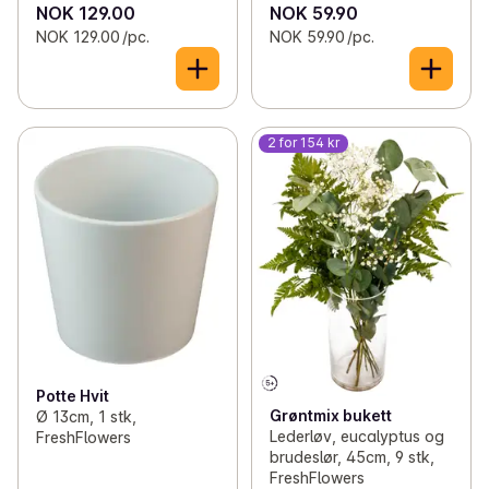
NOK 129.00
NOK 59.90
NOK 129.00 /pc.
NOK 59.90 /pc.
2 for 154 kr
Potte Hvit
Grøntmix bukett
Ø 13cm, 1 stk,
Lederløv, eucalyptus og
FreshFlowers
brudeslør, 45cm, 9 stk,
FreshFlowers