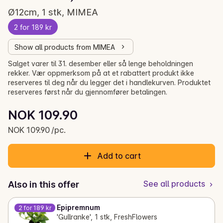
Ø12cm, 1 stk, MIMEA
2 for 189 kr
Show all products from MIMEA
Salget varer til 31. desember eller så lenge beholdningen
rekker. Vær oppmerksom på at et rabattert produkt ikke
reserveres til deg når du legger det i handlekurven. Produktet
reserveres først når du gjennomfører betalingen.
Unit price: NOK 109.90 /pc.
NOK 109.90
Current price is: NOK 109.90
NOK 109.90 /pc.
Add to cart
See all products
Also in this offer
Epipremnum
2 for 189 kr
'Gullranke', 1 stk, FreshFlowers