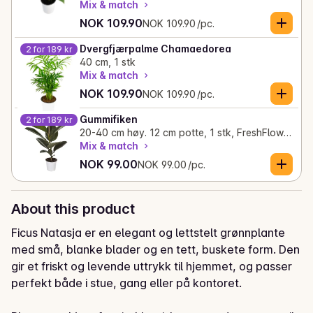
Mix & match
Current price is: NOK 109.90
Unit price: NOK 109.90 /pc.
NOK 109.90
NOK 109.90 /pc.
Dvergfjærpalme Chamaedorea
2 for 189 kr
40 cm, 1 stk
Mix & match
Current price is: NOK 109.90
Unit price: NOK 109.90 /pc.
NOK 109.90
NOK 109.90 /pc.
Gummifiken
2 for 189 kr
20-40 cm høy. 12 cm potte, 1 stk, FreshFlowers
Mix & match
Current price is: NOK 99.00
Unit price: NOK 99.00 /pc.
NOK 99.00
NOK 99.00 /pc.
About this product
Ficus Natasja er en elegant og lettstelt grønnplante 
med små, blanke blader og en tett, buskete form. Den 
gir et friskt og levende uttrykk til hjemmet, og passer 
perfekt både i stue, gang eller på kontoret.
