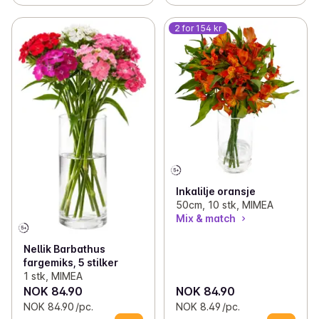
2 for 154 kr
Inkalilje oransje
50cm, 10 stk, MIMEA
Mix & match
Nellik Barbathus
fargemiks, 5 stilker
1 stk, MIMEA
NOK 84.90
NOK 84.90
NOK 84.90 /pc.
NOK 8.49 /pc.