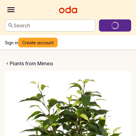
Search
Sign in
Create account
us Natasja
Plants from Mimea