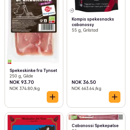
Kompis spekesnacks
cabanossy
55 g, Grilstad
Spekeskinke fra Tynset
250 g, Gilde
NOK 93.70
NOK 36.50
NOK 374.80 /kg
NOK 663.64 /kg
Cabanossi Spekepølse