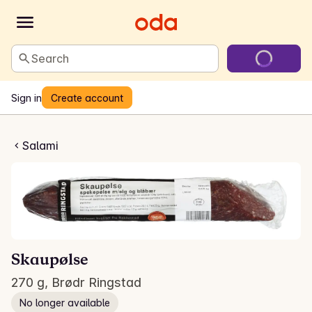
Search
Sign in
Create account
kaupølse
Salami
Skaupølse
270 g, Brødr Ringstad
No longer available