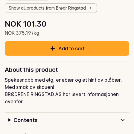
Show all products from Brødr Ringstad
Unit price: NOK 375.19 /kg
NOK 101.30
Current price is: NOK 101.30
NOK 375.19 /kg
Add to cart
About this product
Spekesnabb med elg, enebær og et hint av blåbær. 
Med smak av skauen!
BRØDRENE RINGSTAD AS har levert informasjonen
ovenfor.
Contents