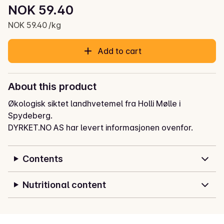
Unit price: NOK 59.40 /kg
NOK 59.40
Current price is: NOK 59.40
NOK 59.40 /kg
Add to cart
About this product
Økologisk siktet landhvetemel fra Holli Mølle i 
Spydeberg.
DYRKET.NO AS har levert informasjonen ovenfor.
Contents
Nutritional content