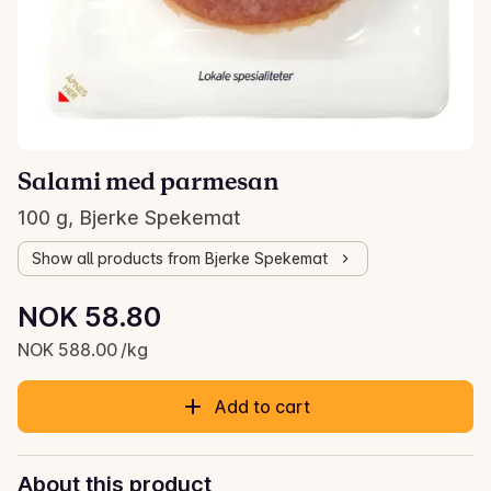
Salami med parmesan
100 g, Bjerke Spekemat
Show all products from Bjerke Spekemat
Unit price: NOK 588.00 /kg
NOK 58.80
Current price is: NOK 58.80
NOK 588.00 /kg
Add to cart
About this product