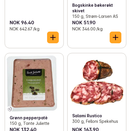
Bogskinke bøkerøkt
skivet
150 g, Strøm-Larsen AS
NOK 96.40
NOK 51.90
NOK 642.67 /kg
NOK 346.00 /kg
Salami Rustico
Grønn pepperpatè
300 g, Felloni Spekehus
150 g, Tante Juliette
NOK 132.40
NOK 163.90