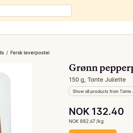
ds
/
Fersk leverpostei
Grønn pepper
150 g, Tante Juliette
Show all products from Tante J
Unit price: NOK 882.67 /kg
NOK 132.40
Current price is: NOK 132.40
NOK 882.67 /kg