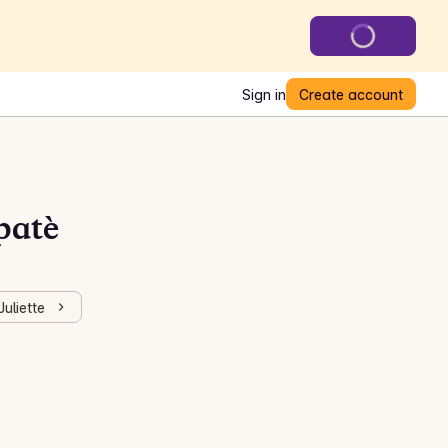
Sign in
Create account
patè
uliette