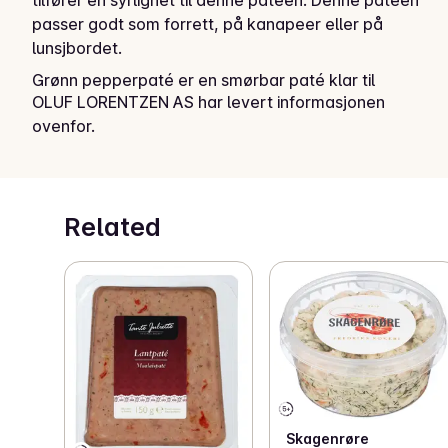
tilfører en syrlighet til denne pateen. Denne pateen 
passer godt som forrett, på kanapeer eller på 
lunsjbordet.
Grønn pepperpaté er en smørbar paté klar til 
OLUF LORENTZEN AS har levert informasjonen
servering.
ovenfor.
Related
Skagenrøre