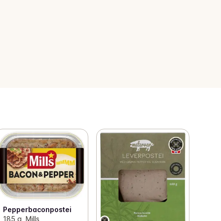
Pepperbaconpostei
185 g, Mills