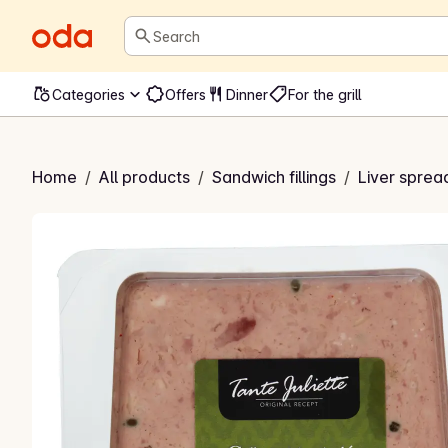
Search
Categories
Offers
Dinner
For the grill
n pepperpatè
Home
/
All products
/
Sandwich fillings
/
Liver sprea