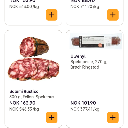
NOK 153.90
NOK 88.90
NOK 513.00 /kg
NOK 711.20 /kg
Ulvehyl
Spekepølse, 270 g,
Brødr Ringstad
Salami Rustico
300 g, Felloni Spekehus
NOK 163.90
NOK 101.90
NOK 546.33 /kg
NOK 377.41 /kg