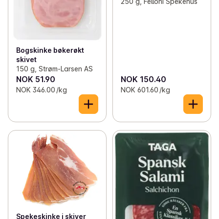
250 g, Felloni Spekehus
Bogskinke bøkerøkt
skivet
150 g, Strøm-Larsen AS
NOK 51.90
NOK 150.40
NOK 346.00 /kg
NOK 601.60 /kg
Spekeskinke i skiver