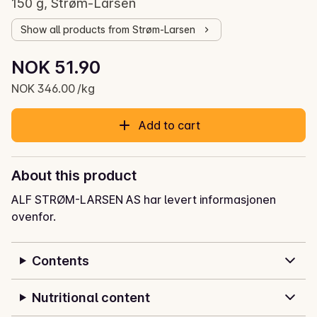
150 g, Strøm-Larsen
Show all products from Strøm-Larsen
Unit price: NOK 346.00 /kg
NOK 51.90
Current price is: NOK 51.90
NOK 346.00 /kg
Add to cart
About this product
ALF STRØM-LARSEN AS har levert informasjonen
ovenfor.
Contents
Nutritional content