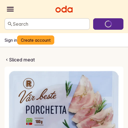
Search
Sign in
Create account
ste Porchetta
Sliced meat