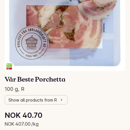
Vår Beste Porchetta
100 g, R
Show all products from R
Unit price: NOK 407.00 /kg
NOK 40.70
Current price is: NOK 40.70
NOK 407.00 /kg