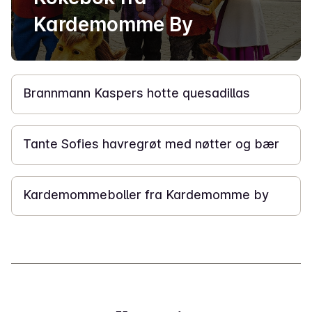
Kardemomme By
10 min
Brannmann Kaspers hotte quesadillas
5 min
Tante Sofies havregrøt med nøtter og bær
1 t 30 min
Kardemommeboller fra Kardemomme by