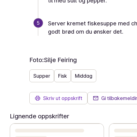
til med salt og pepper.
5
Server kremet fiskesuppe med chili
godt brød om du ønsker det.
Foto:
Silje Feiring
Supper
Fisk
Middag
Skriv ut oppskrift
Gi tilbakemeldi
Lignende oppskrifter