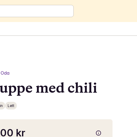
Oda
uppe med chili
in
Lett
00 kr