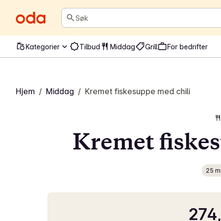
Søk
Kategorier
Tilbud
Middag
Grill
For bedrifter
Hjem
/
Middag
/
Kremet fiskesuppe med chili
Kremet fiskes
25 m
274,