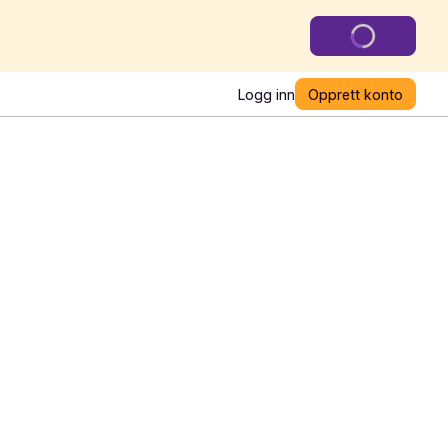
Logg inn
Opprett konto