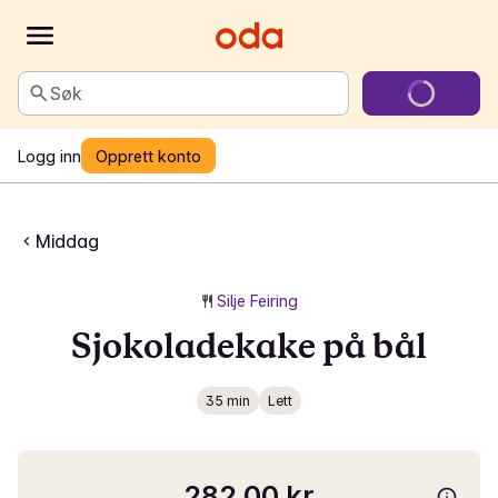
Søk
Logg inn
Opprett konto
Middag
Silje Feiring
Sjokoladekake på bål
35 min
Lett
282,00 kr