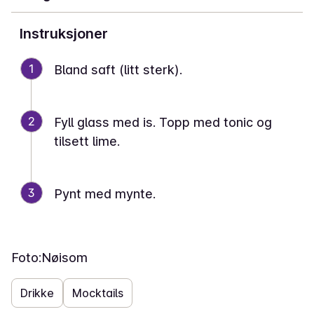
Instruksjoner
1
Bland saft (litt sterk).
2
Fyll glass med is. Topp med tonic og
tilsett lime.
3
Pynt med mynte.
Foto:
Nøisom
Drikke
Mocktails