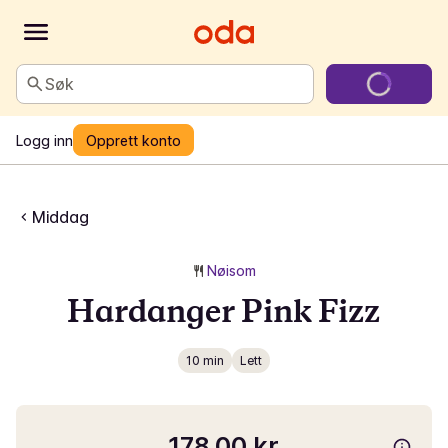
Søk
Logg inn
Opprett konto
Middag
Nøisom
Hardanger Pink Fizz
10 min
Lett
178,00 kr