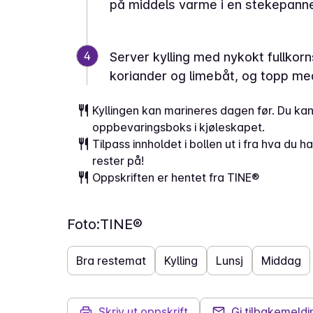
på middels varme i en stekepanne,
4
Server kylling med nykokt fullkor
koriander og limebåt, og topp me
Kyllingen kan marineres dagen før. Du kan 
oppbevaringsboks i kjøleskapet.
Tilpass innholdet i bollen ut i fra hva du 
rester på!
Oppskriften er hentet fra TINE®
Foto:
TINE®
Bra restemat
Kylling
Lunsj
Middag
Skriv ut oppskrift
Gi tilbakemeldi