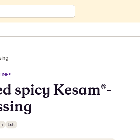
sing
TINE®
d spicy Kesam®-
ssing
in
Lett