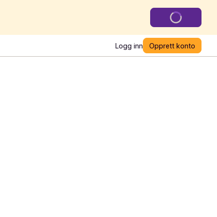
Logg inn
Opprett konto