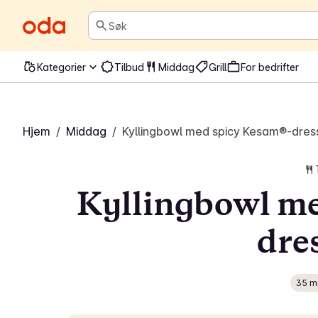
Søk
Kategorier
Tilbud
Middag
Grill
For bedrifter
Hjem
/
Middag
/
Kyllingbowl med spicy Kesam®-dres
Kyllingbowl me
dre
35 m