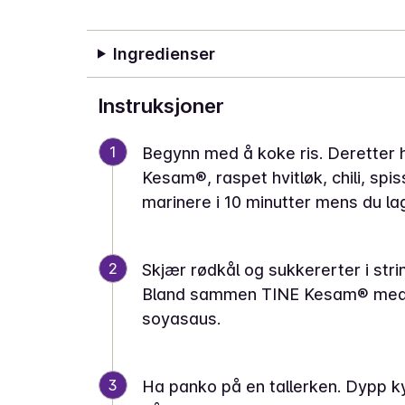
Ingredienser
Instruksjoner
1
Begynn med å koke ris. Deretter har
Kesam®, raspet hvitløk, chili, spi
marinere i 10 minutter mens du l
2
Skjær rødkål og sukkererter i strim
Bland sammen TINE Kesam® med p
soyasaus.
3
Ha panko på en tallerken. Dypp kyll