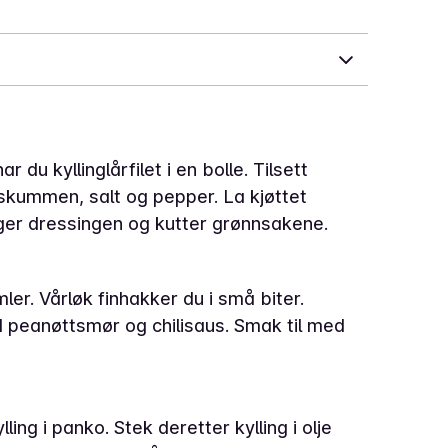
 du kyllinglårfilet i en bolle. Tilsett
sskummen, salt og pepper. La kjøttet
ager dressingen og kutter grønnsakene.
ler. Vårløk finhakker du i små biter.
eanøttsmør og chilisaus. Smak til med
ing i panko. Stek deretter kylling i olje