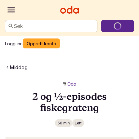
Søk
Logg inn
Opprett konto
Middag
Oda
2 og ½-episodes
fiskegrateng
50 min
Lett