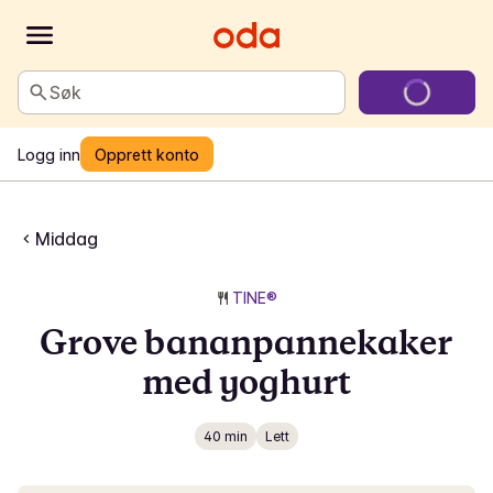
Søk
Logg inn
Opprett konto
Middag
TINE®
Grove bananpannekaker
med yoghurt
40 min
Lett