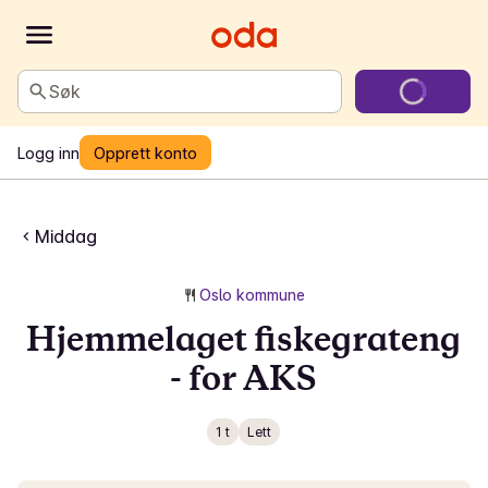
Søk
Logg inn
Opprett konto
Middag
Oslo kommune
Hjemmelaget fiskegrateng
- for AKS
1 t
Lett