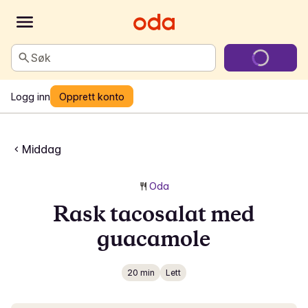
Søk
Logg inn
Opprett konto
Middag
Oda
Rask tacosalat med
guacamole
20 min
Lett