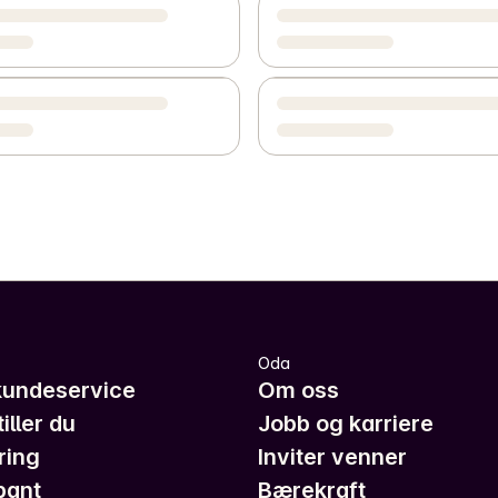
Oda
kundeservice
Om oss
iller du
Jobb og karriere
ring
Inviter venner
pant
Bærekraft