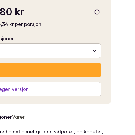
80 kr
,34 kr per porsjon
sjoner
 egen versjon
joner
Varer
med blant annet quinoa, søtpotet, polkabeter,