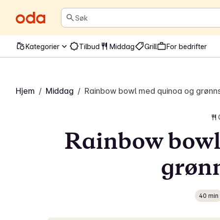
Søk
Kategorier
Tilbud
Middag
Grill
For bedrifter
Hjem
/
Middag
/
Rainbow bowl med quinoa og grønn
Rainbow bowl
grøn
40 min