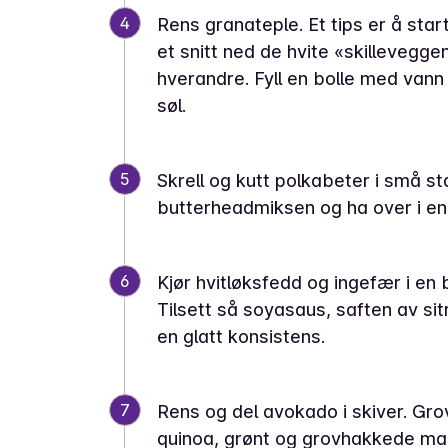
4
Rens granateple. Et tips er å sta
et snitt ned de hvite «skillevegge
hverandre. Fyll en bolle med vann 
søl.
5
Skrell og kutt polkabeter i små st
butterheadmiksen og ha over i en 
6
Kjør hvitløksfedd og ingefær i en b
Tilsett så soyasaus, saften av sitro
en glatt konsistens.
7
Rens og del avokado i skiver. Gr
quinoa, grønt og grovhakkede mand