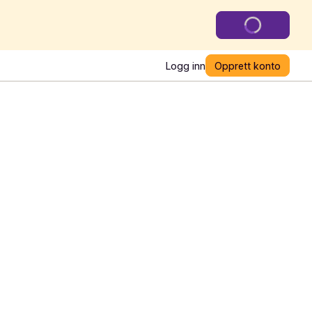
Logg inn
Opprett konto