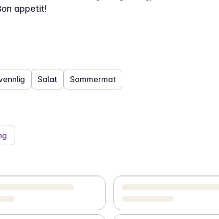
Bon appetit!
vennlig
Salat
Sommermat
ng