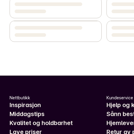
Nettbutikk
Kundeservice
Inspirasjon
Hjelp og 
Middagstips
Sånn best
Kvalitet og holdbarhet
Hjemleve
Lave priser
Retur av 