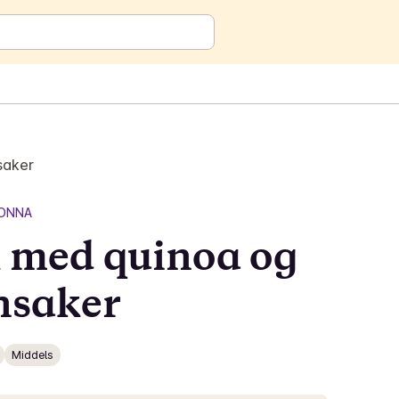
saker
ONNA
 med quinoa og
nsaker
Middels