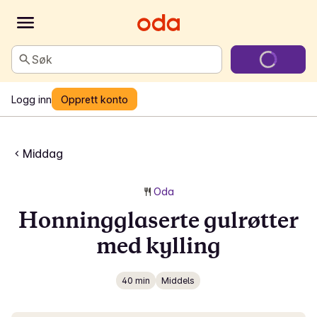
Søk
Logg inn
Opprett konto
Middag
Oda
Honningglaserte gulrøtter
med kylling
40 min
Middels