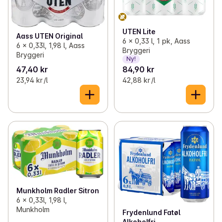
UTEN Lite
Aass UTEN Original
6 x 0,33 l, 1 pk, Aass
6 x 0,33l, 1,98 l, Aass
Bryggeri
Bryggeri
Ny!
47,40 kr
84,90 kr
23,94 kr /l
42,88 kr /l
Munkholm Radler Sitron
6 x 0,33l, 1,98 l,
Munkholm
Frydenlund Fatøl
Alkoholfri