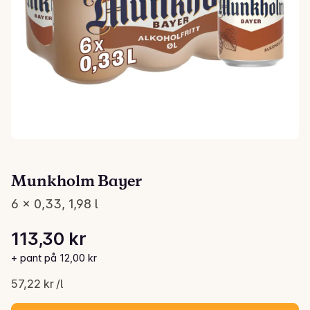
Munkholm Bayer
6 x 0,33, 1,98 l
Stykkpris: 57,22 kr /l
113,30 kr
Gjeldende pris er: 113,30 kr
+ pant på 12,00 kr
57,22 kr /l