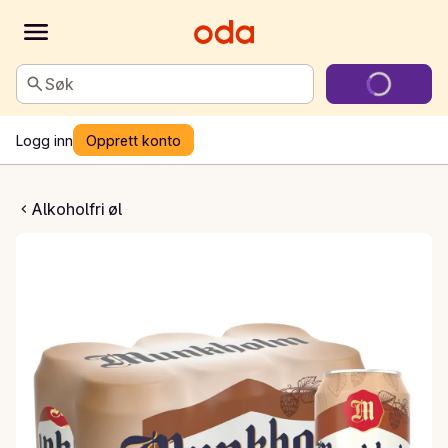
Søk
Logg inn
Opprett konto
holm Bayer
Alkoholfri øl