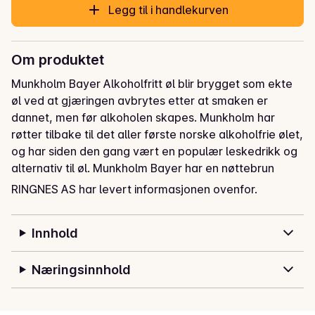
Legg til i handlekurven
Om produktet
Munkholm Bayer Alkoholfritt øl blir brygget som ekte 
øl ved at gjæringen avbrytes etter at smaken er 
dannet, men før alkoholen skapes. Munkholm har 
røtter tilbake til det aller første norske alkoholfrie ølet, 
og har siden den gang vært en populær leskedrikk og 
alternativ til øl. Munkholm Bayer har en nøttebrun 
farge. Aromaen er preget av nybakt grovbrød, høy, 
RINGNES AS har levert informasjonen ovenfor.
ristet malt og kjeks, med et hint av humle. Smaken er 
lett fyldig med en balansert bitterhet og full maltsmak. 

Innhold
Ølet egner seg med grillmat, svin og storfe. 

Serveringstemperatur: 3 - 6 °C.
Næringsinnhold