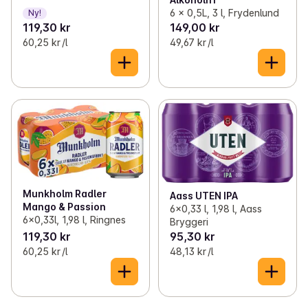
6 x 0,5L, 3 l, Frydenlund
Ny!
119,30 kr
149,00 kr
60,25 kr /l
49,67 kr /l
Munkholm Radler
Aass UTEN IPA
Mango & Passion
6x0,33 l, 1,98 l, Aass
6x0,33l, 1,98 l, Ringnes
Bryggeri
119,30 kr
95,30 kr
60,25 kr /l
48,13 kr /l