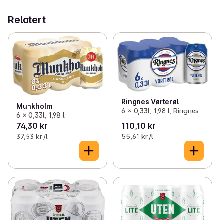
Relatert
Ringnes Vørterøl
Munkholm
6 x 0,33l, 1,98 l, Ringnes
6 x 0,33l, 1,98 l
74,30 kr
110,10 kr
37,53 kr /l
55,61 kr /l