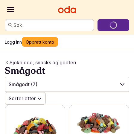
Søk
Logg inn
Opprett konto
Sjokolade, snacks og godteri
Smågodt
Smågodt
(7)
✓
Sorter etter
Alle
(489)
✓
Smågodt
(7)
✓
Chips og snacks
(135)