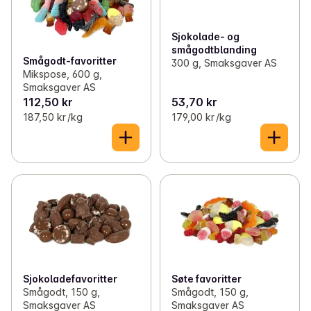
✓
Sjokolade
(146)
Sjokolade- og
✓
Godteri
(104)
smågodtblanding
Smågodt-favoritter
300 g, Smaksgaver AS
✓
Nøtter
(50)
Mikspose, 600 g,
Smaksgaver AS
✓
Tyggis og pastiller
(63)
112,50 kr
53,70 kr
187,50 kr /kg
179,00 kr /kg
✓
Value Packs
(12)
Sjokoladefavoritter
Søte favoritter
Smågodt, 150 g,
Smågodt, 150 g,
Smaksgaver AS
Smaksgaver AS