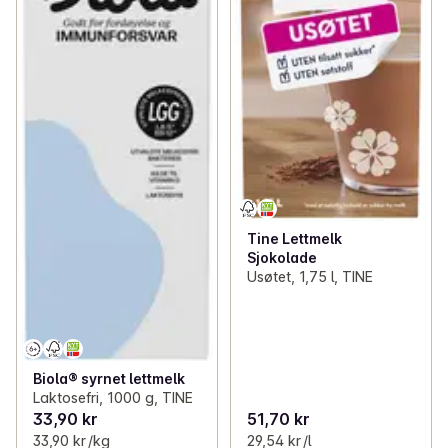
Tine Lettmelk
Sjokolade
Usøtet, 1,75 l, TINE
Biola® syrnet lettmelk
Laktosefri, 1000 g, TINE
33,90 kr
51,70 kr
33,90 kr /kg
29,54 kr /l