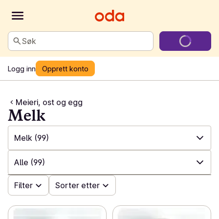
Søk
Logg inn
Opprett konto
Meieri, ost og egg
Melk
Melk
(99)
✓
Alle
(611)
Alle
(99)
✓
Melk
(99)
✓
Filter
Alle
(99)
Sorter etter
✓
Plantebaserte drikker
(18)
✓
Helmelk
(13)