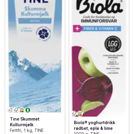
Tine Skummet
Biola® yoghurtdrikk
Kulturmjølk
rødbet, eple & lime
Fettfri, 1 kg, TINE
1000 g, TINE