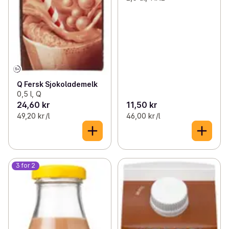
Q Fersk Sjokolademelk
0,5 l, Q
24,60 kr
11,50 kr
49,20 kr /l
46,00 kr /l
3 for 2