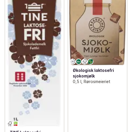
Økologisk laktosefri
sjokomjølk
0,5 l, Rørosmeieriet