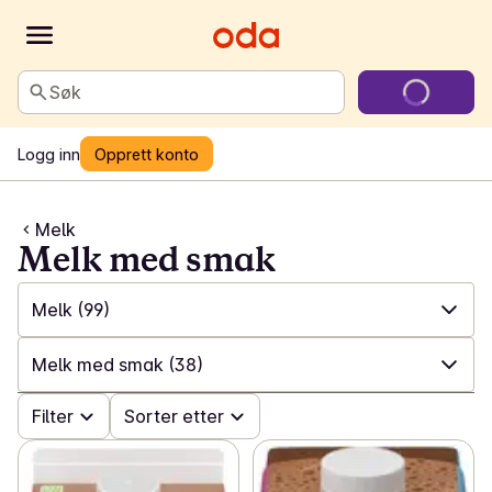
Søk
Logg inn
Opprett konto
Melk
Melk med smak
Melk
(99)
✓
Alle
(607)
Melk med smak
(38)
✓
Melk
(99)
✓
Filter
Alle
(99)
Sorter etter
✓
Plantebaserte drikker
(18)
✓
Helmelk
(13)