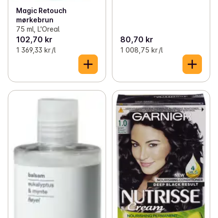
Magic Retouch
mørkebrun
75 ml, L'Oreal
102,70 kr
80,70 kr
1 369,33 kr /l
1 008,75 kr /l