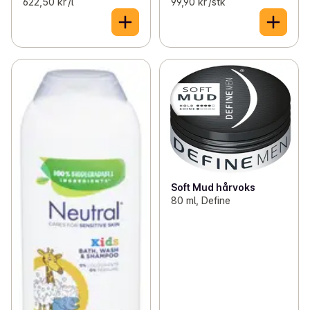
622,50 kr /l
99,90 kr /stk
Soft Mud hårvoks
80 ml, Define