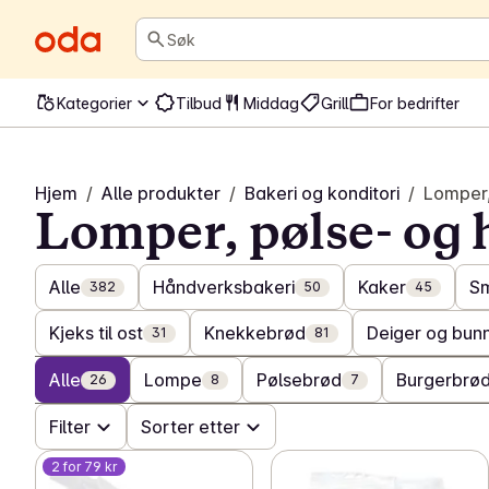
Søk
Kategorier
Tilbud
Middag
Grill
For bedrifter
Hjem
/
Alle produkter
/
Bakeri og konditori
/
Lomper,
Lomper, pølse- og
Alle
Håndverksbakeri
Kaker
S
382
50
45
Kjeks til ost
Knekkebrød
Deiger og bun
31
81
Alle
Lompe
Pølsebrød
Burgerbrø
26
8
7
Filter
Sorter etter
2 for 79 kr