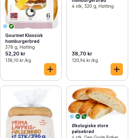
hamburgerbrød
4 stk, 320 g, Hatting
Gourmet Klassisk
hamburgerbrød
378 g, Hatting
52,20 kr
38,70 kr
138,10 kr /kg
120,94 kr /kg
Økologiske store
pølsebrød
4 stk, Den Gode Baker