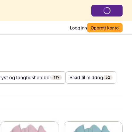
Logg inn
Opprett konto
ryst og langtidsholdbar
Brød til middag
119
32