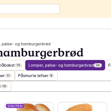
 pølse- og hamburgerbrød
 hamburgerbrød
måbakst
Lomper, pølse- og hamburgerbrød
F
15
26
ner
Påsmurte lefser
11
8
d
10
2 for 79 kr