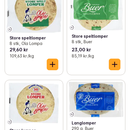
✓
Småbakst
(15)
✓
Pølsebrød
(7)
✓
Lomper, pølse- og hamburgerbrød
(26)
✓
Burgerbrød
(10)
✓
Fryst og langtidsholdbar
(119)
Store speltlomper
Store speltlomper
✓
Brød til middag
(32)
8 stk, Buer
8 stk, Ola Lompa
29,60 kr
23,00 kr
✓
Kjeks til ost
(31)
109,63 kr /kg
85,19 kr /kg
✓
Knekkebrød
(81)
✓
Deiger og bunner
(11)
✓
Påsmurte lefser
(8)
Langlomper
290 g, Buer