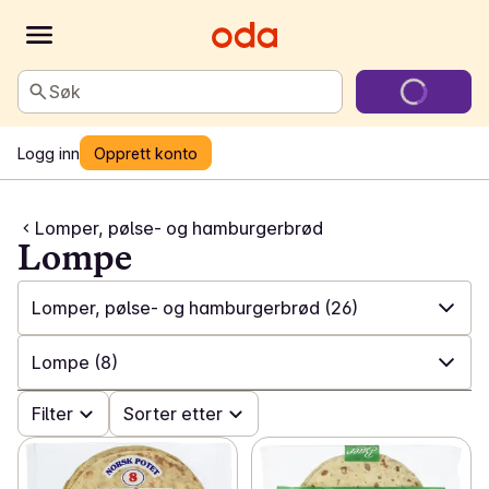
Søk
Logg inn
Opprett konto
Lomper, pølse- og hamburgerbrød
Lompe
Lomper, pølse- og hamburgerbrød
(26)
✓
Alle
(382)
Lompe
(8)
✓
Håndverksbakeri
(50)
✓
Filter
Alle
(26)
Sorter etter
✓
Kaker
(45)
✓
Lompe
(8)