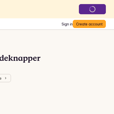
Sign in
Create account
adeknapper
e