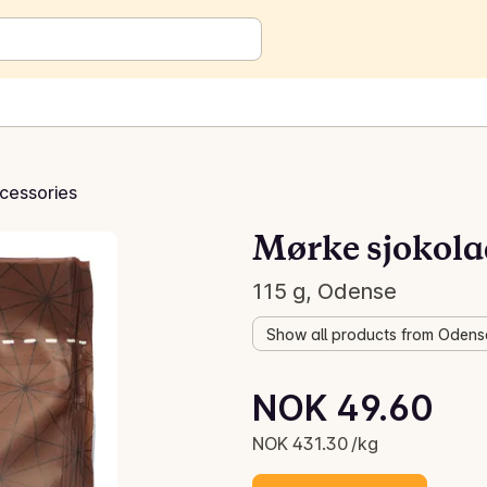
cessories
Mørke sjokol
115 g, Odense
Show all products from Odens
Unit price: NOK 431.30 /kg
NOK 49.60
Current price is: NOK 49.60
NOK 431.30 /kg