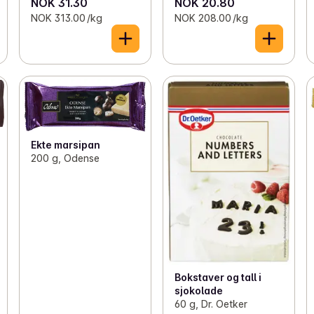
NOK 31.30
NOK 20.80
NOK 313.00 /kg
NOK 208.00 /kg
Ekte marsipan
200 g, Odense
Bokstaver og tall i
sjokolade
60 g, Dr. Oetker