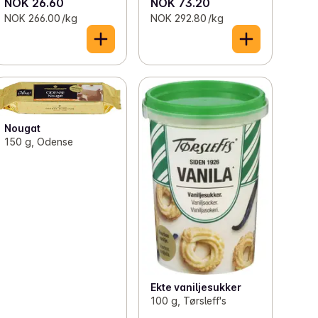
NOK 26.60
NOK 73.20
NOK 266.00 /kg
NOK 292.80 /kg
Nougat
150 g, Odense
Ekte vaniljesukker
100 g, Tørsleff's