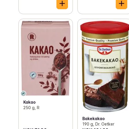
Kakao
250 g, R
Bakekakao
190 g, Dr. Oetker