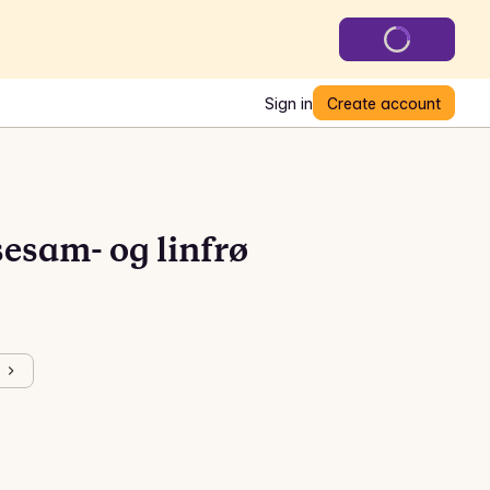
Sign in
Create account
esam- og linfrø