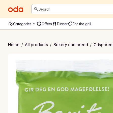
Search
Categories
Offers
Dinner
For the grill
ed sesam- og linfrø
Home
/
All products
/
Bakery and bread
/
Crispbrea