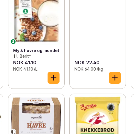
Mylk havre og mandel
1 l, Berit™
NOK 41.10
NOK 22.40
NOK 41.10 /L
NOK 64.00 /kg