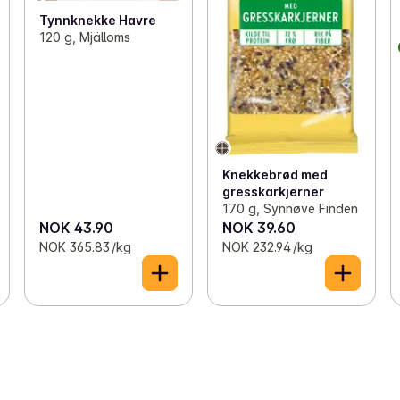
Tynnknekke Havre
120 g, Mjälloms
Knekkebrød med
gresskarkjerner
170 g, Synnøve Finden
NOK 43.90
NOK 39.60
NOK 365.83 /kg
NOK 232.94 /kg