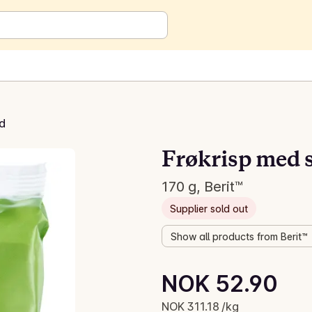
d
Frøkrisp med s
170 g, Berit™
Supplier sold out
Show all products from Berit™
Unit price: NOK 311.18 /kg
NOK 52.90
Current price is: NOK 52.90
NOK 311.18 /kg