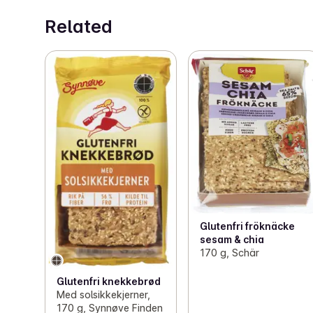
Related
Glutenfri fröknäcke
sesam & chia
170 g, Schär
Glutenfri knekkebrød
Med solsikkekjerner,
170 g, Synnøve Finden