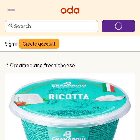
Search
Sign in
Create account
rolo Ricotta
Creamed and fresh cheese