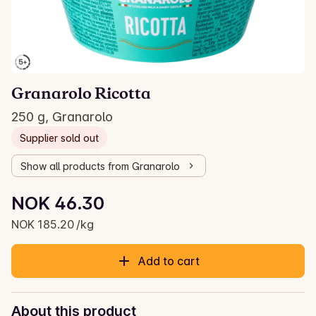
Granarolo Ricotta
250 g, Granarolo
Supplier sold out
Show all products from Granarolo
Unit price: NOK 185.20 /kg
NOK 46.30
Current price is: NOK 46.30
NOK 185.20 /kg
Add to cart
About this product