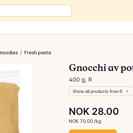
 noodles
/
Fresh pasta
Gnocchi av po
400 g, R
Show all products from R
Unit price: NOK 70.00 /kg
NOK 28.00
Current price is: NOK 28.00
NOK 70.00 /kg