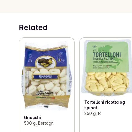
Related
Tortelloni ricotta og
spinat
250 g, R
Gnocchi
500 g, Bertagni