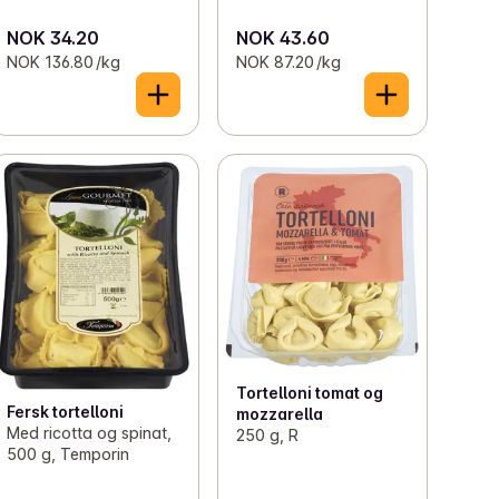
NOK 34.20
NOK 43.60
NOK 136.80 /kg
NOK 87.20 /kg
Tortelloni tomat og
Fersk tortelloni
mozzarella
Med ricotta og spinat,
250 g, R
500 g, Temporin