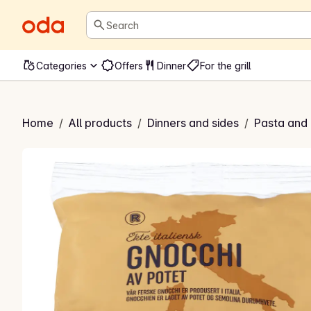
Search
Categories
Offers
Dinner
For the grill
chi av potet
Home
/
All products
/
Dinners and sides
/
Pasta and