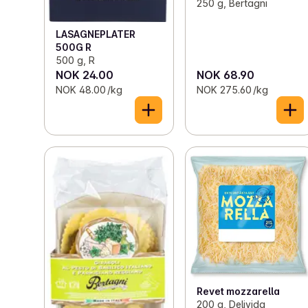
250 g, Bertagni
LASAGNEPLATER
500G R
500 g, R
NOK 24.00
NOK 68.90
NOK 48.00 /kg
NOK 275.60 /kg
Revet mozzarella
200 g, Delivida