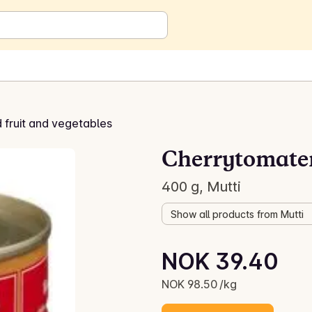
fruit and vegetables
Cherrytomate
400 g, Mutti
Show all products from Mutti
Unit price: NOK 98.50 /kg
NOK 39.40
Current price is: NOK 39.40
NOK 98.50 /kg