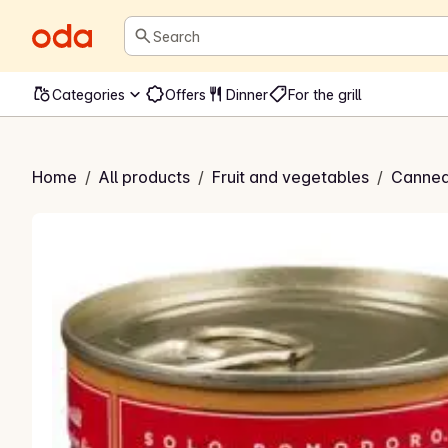
Search
Categories
Offers
Dinner
For the grill
errytomater
Home
/
All products
/
Fruit and vegetables
/
Canned 