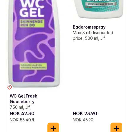
Baderomsspray
Max 3 at discounted
price, 500 ml, Jif
WC Gel Fresh
Gooseberry
750 ml, Jif
NOK 42.30
NOK 23.90
NOK 56.40 /L
NOK 46.90