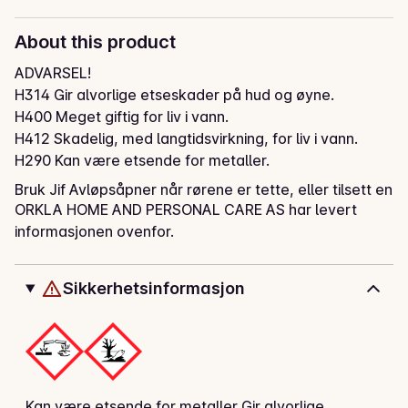
About this product
ADVARSEL! 

H314 Gir alvorlige etseskader på hud og øyne. 

H400 Meget giftig for liv i vann. 

H412 Skadelig, med langtidsvirkning, for liv i vann. 

H290 Kan være etsende for metaller.
Bruk Jif Avløpsåpner når rørene er tette, eller tilsett en 
ORKLA HOME AND PERSONAL CARE AS har levert
klunk for vedlikehold. Avløpsåpneren er effektiv mot 
informasjonen ovenfor.
tette rør og en ekspert på å løse opp hårrester. Den er 
skånsom mot alle typer rør - også de i plast. Merk deg 
at produktet kun skal brukes til tette rør, og ikke i 
Sikkerhetsinformasjon
toalett.
Kan være etsende for metaller Gir alvorlige