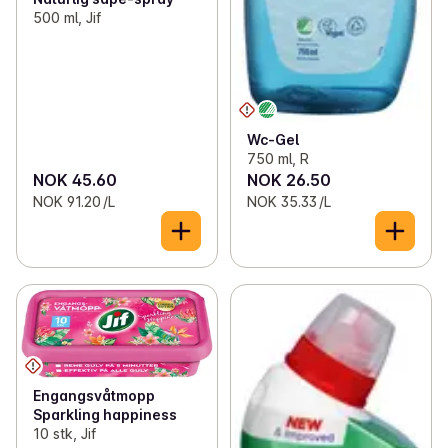
500 ml, Jif
Wc-Gel
750 ml, R
NOK 45.60
NOK 26.50
NOK 91.20 /L
NOK 35.33 /L
Engangsvåtmopp
Sparkling happiness
10 stk, Jif