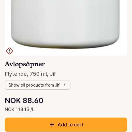
Avløpsåpner
Flytende, 750 ml, Jif
Show all products from Jif
Unit price: NOK 118.13 /L
NOK 88.60
Current price is: NOK 88.60
NOK 118.13 /L
Add to cart