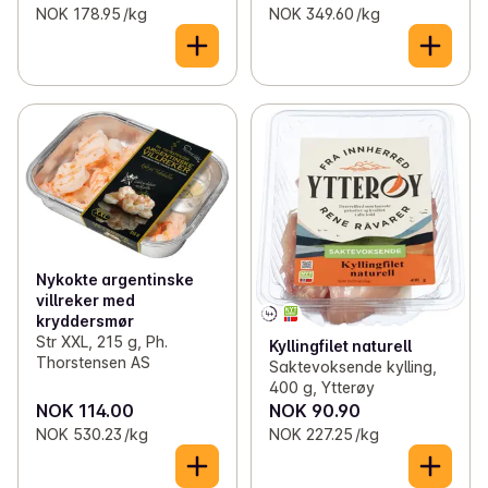
NOK 178.95 /kg
NOK 349.60 /kg
Nykokte argentinske
villreker med
kryddersmør
Str XXL, 215 g, Ph.
Kyllingfilet naturell
Thorstensen AS
Saktevoksende kylling,
400 g, Ytterøy
NOK 114.00
NOK 90.90
NOK 530.23 /kg
NOK 227.25 /kg