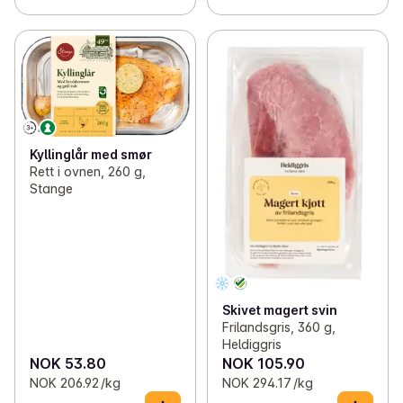
Kyllinglår med smør
Rett i ovnen, 260 g,
Stange
Skivet magert svin
Frilandsgris, 360 g,
Heldiggris
NOK 53.80
NOK 105.90
NOK 206.92 /kg
NOK 294.17 /kg