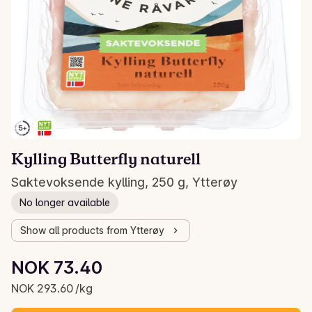
Kylling Butterfly naturell
Saktevoksende kylling, 250 g, Ytterøy
No longer available
Show all products from Ytterøy
Unit price: NOK 293.60 /kg
NOK 73.40
Current price is: NOK 73.40
NOK 293.60 /kg