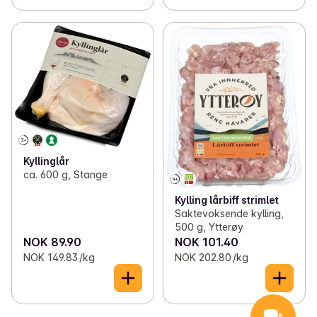
Kyllinglår
ca. 600 g, Stange
Kylling lårbiff strimlet
Saktevoksende kylling,
500 g, Ytterøy
NOK 89.90
NOK 101.40
NOK 149.83 /kg
NOK 202.80 /kg