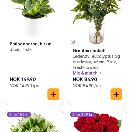
Philodendron, birkin
35cm, 1 stk
Grøntmix bukett
Lederløv, eucalyptus og
brudeslør, 45cm, 9 stk,
FreshFlowers
Mix & match
NOK 149.90
NOK 84.90
NOK 149.90 /pc.
NOK 84.90 /pc.
2 for 154 kr
2 for 229 kr