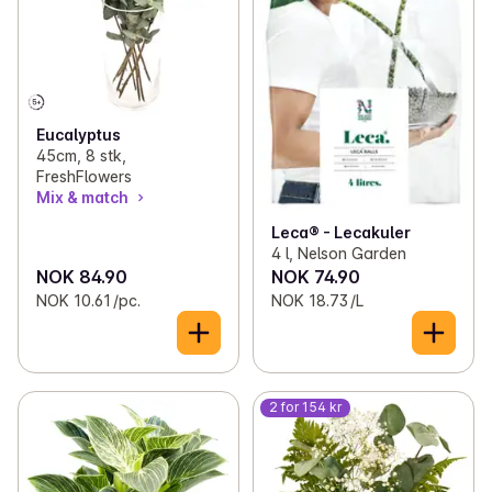
Eucalyptus
45cm, 8 stk,
FreshFlowers
Mix & match
Leca® - Lecakuler
4 l, Nelson Garden
NOK 84.90
NOK 74.90
NOK 10.61 /pc.
NOK 18.73 /L
2 for 154 kr