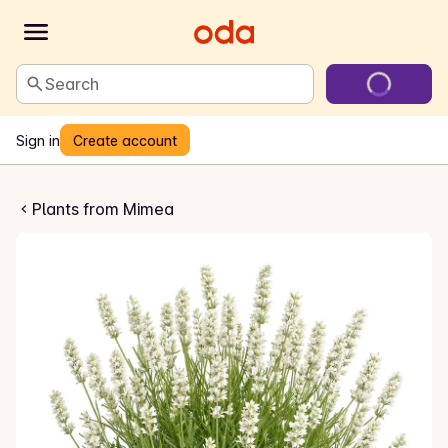
Search
Sign in
Create account
endel Hvit
Plants from Mimea