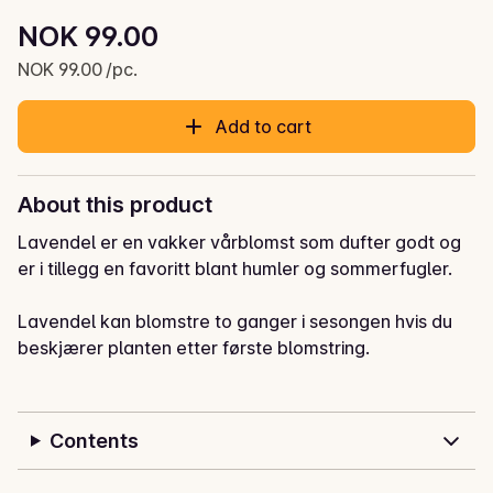
Unit price: NOK 99.00 /pc.
NOK 99.00
Current price is: NOK 99.00
NOK 99.00 /pc.
Add to cart
About this product
Lavendel er en vakker vårblomst som dufter godt og 
er i tillegg en favoritt blant humler og sommerfugler.

Lavendel kan blomstre to ganger i sesongen hvis du 
beskjærer planten etter første blomstring.  

Plantes lyst enten i bed eller i balkongkasse, husk god 
drenering og bland gjerne inn litt sand i jorden. 

Contents
Vann godt ved omplanting og gjødsle med næring for 