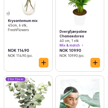
Krysantemum mix
45cm, 6 stk,
FreshFlowers
Dvergfjærpalme
Chamaedorea
40 cm, 1 stk
Mix & match
NOK 114.90
NOK 109.90
NOK 114.90 /pc.
NOK 109.90 /pc.
2 for 154 kr