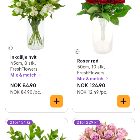
Inkalilje hvit
Roser rød
45cm, 8 stk,
50cm, 10 stk,
FreshFlowers
FreshFlowers
Mix & match
Mix & match
NOK 84.90
NOK 124.90
NOK 84.90 /pc.
NOK 12.49 /pc.
2 for 154 kr
2 for 229 kr