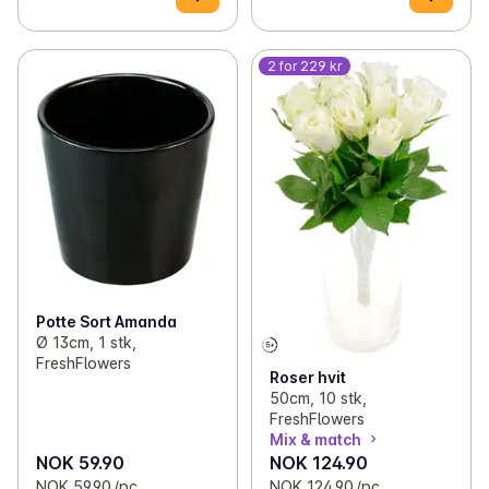
2 for 229 kr
Potte Sort Amanda
Ø 13cm, 1 stk,
FreshFlowers
Roser hvit
50cm, 10 stk,
FreshFlowers
Mix & match
NOK 59.90
NOK 124.90
NOK 59.90 /pc.
NOK 124.90 /pc.