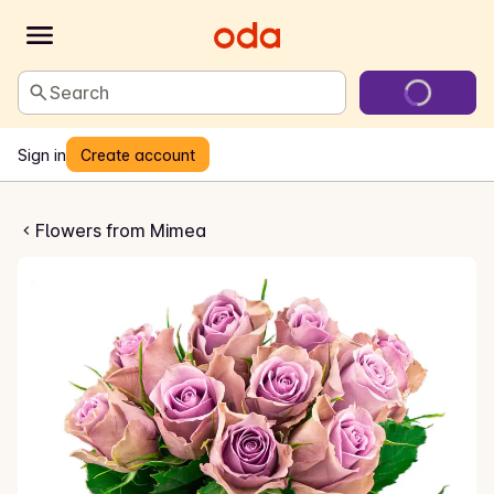
Search
Sign in
Create account
ale roser lilla
Flowers from Mimea