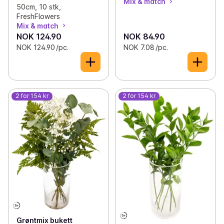
Mix & match
50cm, 10 stk,
FreshFlowers
Mix & match
NOK 124.90
NOK 84.90
NOK 124.90 /pc.
NOK 7.08 /pc.
2 for 154 kr
2 for 154 kr
Grøntmix bukett