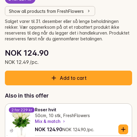
Show all products from FreshFlowers
Salget varer til 31. desember eller så lenge beholdningen
rekker. Vær oppmerksom på at et rabattert produkt ikke
reserveres til deg når du legger det i handlekurven. Produktet
reserveres først når du gjennomfører betalingen.
Unit price: NOK 12.49 /pc.
NOK 124.90
Current price is: NOK 124.90
NOK 12.49 /pc.
Add to cart
Also in this offer
Roser hvit
2 for 229 kr
50cm, 10 stk, FreshFlowers
Mix & match
Current price is: NOK 124.90
Unit price: NOK 124.90 /pc.
NOK 124.90
NOK 124.90 /pc.