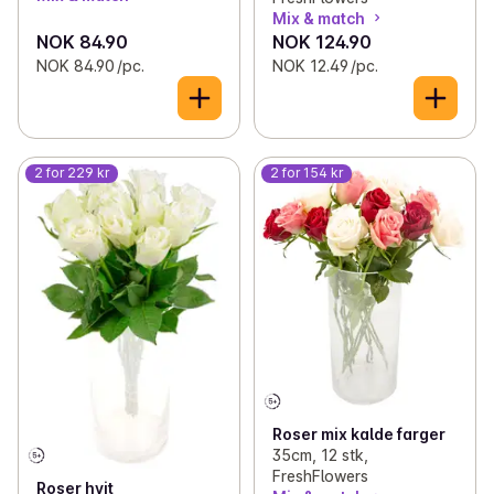
Mix & match
NOK 84.90
NOK 124.90
NOK 84.90 /pc.
NOK 12.49 /pc.
2 for 229 kr
2 for 154 kr
Roser mix kalde farger
35cm, 12 stk,
FreshFlowers
Roser hvit