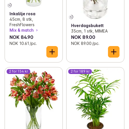
Inkalilje rosa
45cm, 8 stk,
FreshFlowers
Hverdagsbukett
Mix & match
35cm, 1 stk, MIMEA
NOK 84.90
NOK 89.00
NOK 10.61 /pc.
NOK 89.00 /pc.
2 for 154 kr
2 for 189 kr