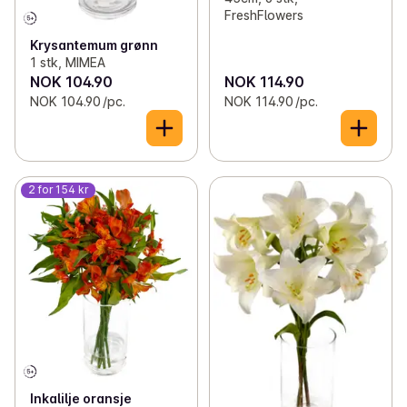
FreshFlowers
Krysantemum grønn
1 stk, MIMEA
NOK 104.90
NOK 114.90
NOK 104.90 /pc.
NOK 114.90 /pc.
2 for 154 kr
Inkalilje oransje