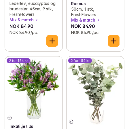
Lederløv, eucalyptus og
Ruscus
brudeslør, 45cm, 9 stk,
50cm, 1 stk,
FreshFlowers
FreshFlowers
Mix & match
Mix & match
NOK 84.90
NOK 84.90
NOK 84.90 /pc.
NOK 84.90 /pc.
2 for 154 kr
2 for 154 kr
Inkalilje lilla