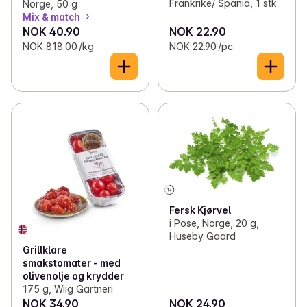
Frankrike/ Spania, 1 stk
Norge, 50 g
Mix & match
NOK 40.90
NOK 22.90
NOK 818.00 /kg
NOK 22.90 /pc.
Fersk Kjørvel
i Pose, Norge, 20 g,
Huseby Gaard
Grillklare
smakstomater - med
olivenolje og krydder
175 g, Wiig Gartneri
NOK 34.90
NOK 24.90