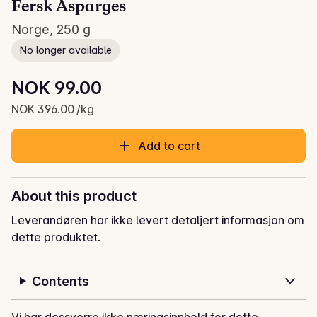
Fersk Asparges
Norge, 250 g
No longer available
Unit price: NOK 396.00 /kg
NOK 99.00
Current price is: NOK 99.00
NOK 396.00 /kg
Add to cart
About this product
Leverandøren har ikke levert detaljert informasjon om
dette produktet.
Contents
Vi har dessverre ikke næringsinnhold for dette