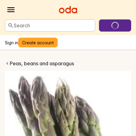
Search
Sign in
Create account
k Asparges
Peas, beans and asparagus