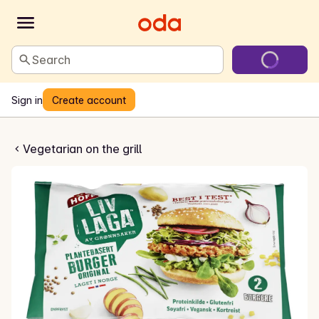
Search
Sign in
Create account
etarburger
Vegetarian on the grill