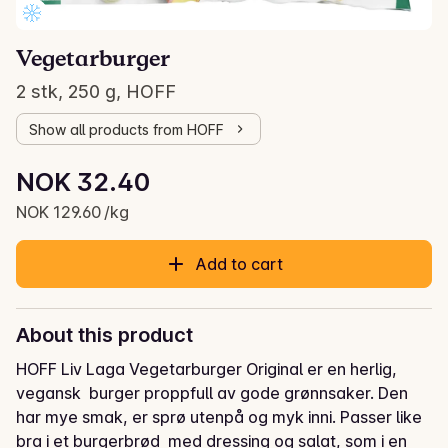
Vegetarburger
2 stk, 250 g, HOFF
Show all products from HOFF
Unit price: NOK 129.60 /kg
NOK 32.40
Current price is: NOK 32.40
NOK 129.60 /kg
Add to cart
About this product
HOFF Liv Laga Vegetarburger Original er en herlig, 
vegansk  burger proppfull av gode grønnsaker. Den 
har mye smak, er sprø utenpå og myk inni. Passer like 
bra i et burgerbrød  med dressing og salat, som i en 