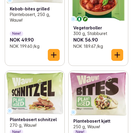
Kebab-bites grilled
Plantebasert, 250 g,
Wauw!
Vegetarboller
300 g, Stabburet
New!
NOK 49.90
NOK 56.90
NOK 199.60 /kg
NOK 189.67 /kg
Plantebasert schnitzel
Plantebasert kjøtt
270 g, Wauw!
250 g, Wauw!
New!
New!