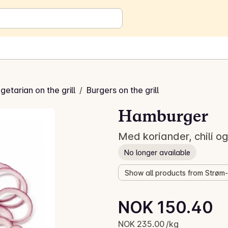
getarian on the grill
/
Burgers on the grill
Hamburger
Med koriander, chili og
No longer available
Show all products from Strøm
Unit price: NOK 235.00 /kg
NOK 150.40
Current price is: NOK 150.40
NOK 235.00 /kg