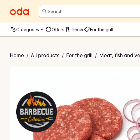
Search
Categories
Offers
Dinner
For the grill
amburger
Home
/
All products
/
For the grill
/
Meat, fish and ve