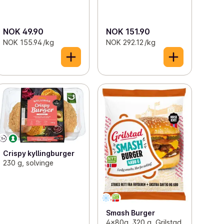
NOK 49.90
NOK 151.90
NOK 155.94 /kg
NOK 292.12 /kg
Crispy kyllingburger
230 g, solvinge
Smash Burger
4x80g, 320 g, Grilstad