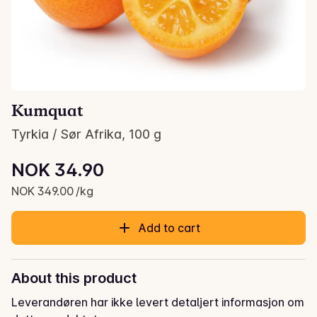
Kumquat
Tyrkia / Sør Afrika, 100 g
Unit price: NOK 349.00 /kg
NOK 34.90
Current price is: NOK 34.90
NOK 349.00 /kg
Add to cart
About this product
Leverandøren har ikke levert detaljert informasjon om