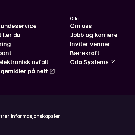
Oda
kundeservice
Om oss
iller du
Jobb og karriere
ring
Inviter venner
pant
Bærekraft
elektronisk avfall
Oda Systems
gemidler på nett
trer informasjonskapsler