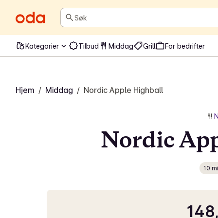
Søk
Kategorier
Tilbud
Middag
Grill
For bedrifter
Hjem
/
Middag
/
Nordic Apple Highball
N
Nordic App
10 m
148,