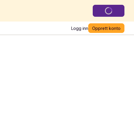
Logg inn
Opprett konto