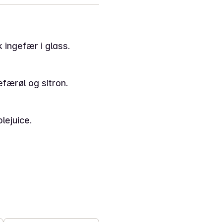
k ingefær i glass.
færøl og sitron.
plejuice.