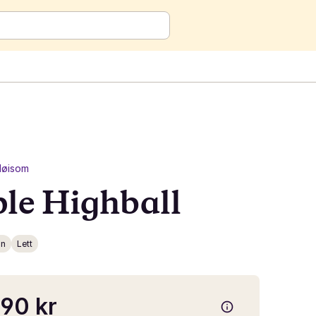
øisom
le Highball
in
Lett
90 kr