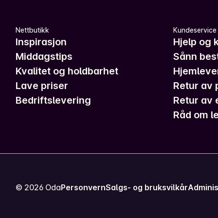
Nettbutikk
Kundeservice
Inspirasjon
Hjelp og 
Middagstips
Sånn best
Kvalitet og holdbarhet
Hjemleve
Lave priser
Retur av 
Bedriftslevering
Retur av 
Råd om le
©
2026
Oda
Personvern
Salgs- og bruksvilkår
Adminis