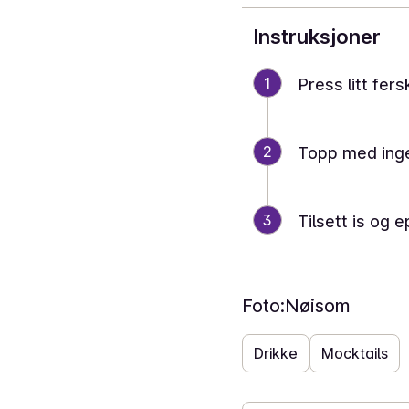
Instruksjoner
1
Press litt fers
2
Topp med inge
3
Tilsett is og e
Foto:
Nøisom
Drikke
Mocktails