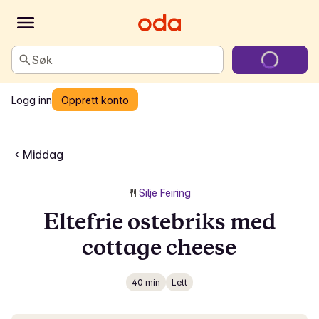
Søk
Logg inn
Opprett konto
Middag
Silje Feiring
Eltefrie ostebriks med
cottage cheese
40 min
Lett