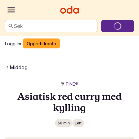
Søk
Logg inn
Opprett konto
Middag
TINE®
Asiatisk red curry med
kylling
30 min
Lett