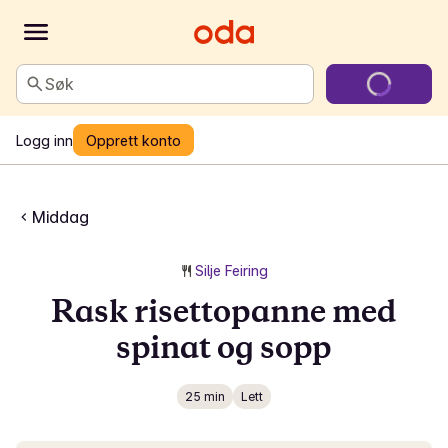
Søk
Logg inn
Opprett konto
Middag
Silje Feiring
Rask risettopanne med
spinat og sopp
25 min
Lett