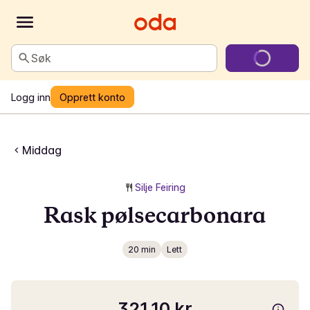
Søk
Logg inn
Opprett konto
Middag
Silje Feiring
Rask pølsecarbonara
20 min
Lett
321,10 kr