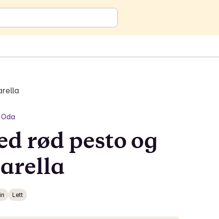
rella
Oda
d rød pesto og
arella
in
Lett