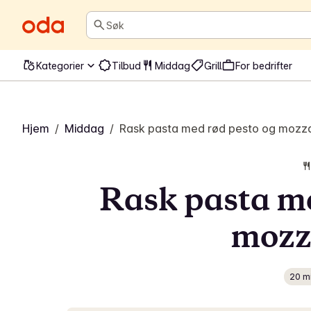
Søk
Kategorier
Tilbud
Middag
Grill
For bedrifter
Hjem
/
Middag
/
Rask pasta med rød pesto og mozza
Rask pasta me
mozz
20 m