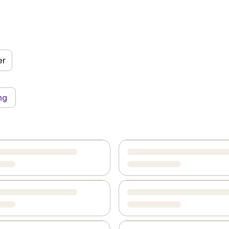
er
ng