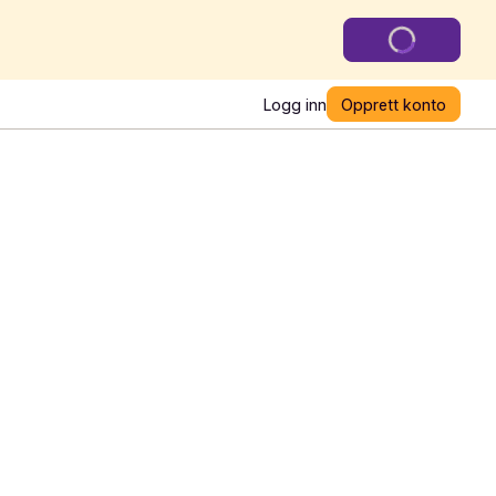
Logg inn
Opprett konto