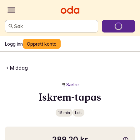
Søk
Logg inn
Opprett konto
Middag
Sætre
Iskrem-tapas
15 min
Lett
289,20 kr