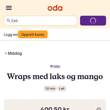
Søk
Logg inn
Opprett konto
Middag
Mills
Wraps med laks og mango
30 min
Lett
400,50 kr