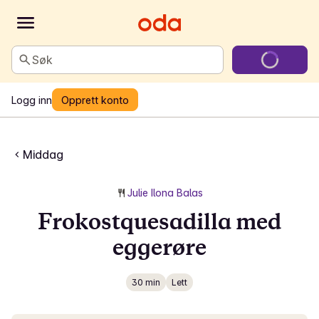
Søk
Logg inn
Opprett konto
Middag
Julie Ilona Balas
Frokostquesadilla med
eggerøre
30 min
Lett